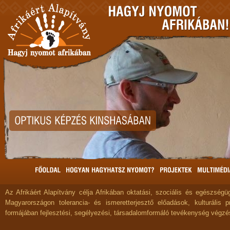
Az Afrikáért Alapítvány célja Afrikában oktatási, szociális és egészségüg
Magyarországon tolerancia- és ismeretterjesztő előadások, kulturális 
formájában fejlesztési, segélyezési, társadalomformáló tevékenység végzé