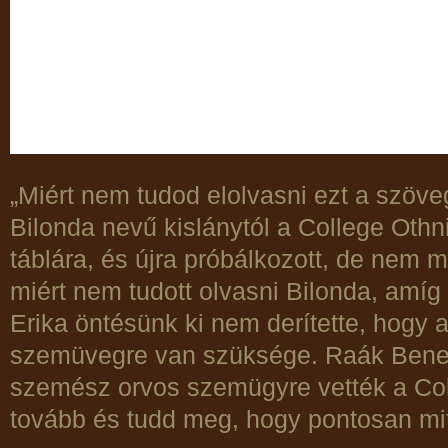
„Miért nem tudod elolvasni ezt a szöve
Bilonda nevű kislánytól a College Othn
táblára, és újra próbálkozott, de nem 
miért nem tudott olvasni Bilonda, amíg 
Erika öntésünk ki nem derítette, hogy 
szemüvegre van szüksége. Raák Bened
szemész orvos szemügyre vették a Coll
tovább és tudd meg, hogy pontosan mit