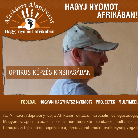
Az Afrikáért Alapítvány célja Afrikában oktatási, szociális és egészségüg
Magyarországon tolerancia- és ismeretterjesztő előadások, kulturális 
formájában fejlesztési, segélyezési, társadalomformáló tevékenység végzé