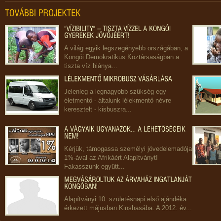
A világ egyik legszegényebb országában, a
Kongói Demokratikus Köztársaságban a
tiszta víz hiánya...
Jelenleg a legnagyobb szükség egy
életmentő - általunk lélekmentő névre
keresztelt - kisbuszra...
Kérjük, támogassa személyi jövedelemadója
1%-ával az Afrikáért Alapítványt!
Fakasszunk együtt...
Alapítványi 10. születésnapi első ajándéka
érkezett májusban Kinshasába: A 2012. év...