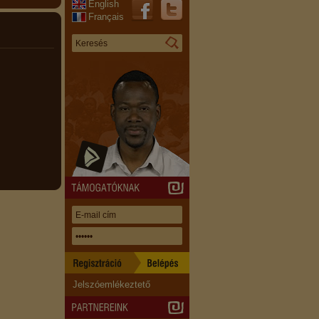
English
Français
Jelszóemlékeztető