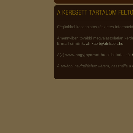
Cégünkkel kapcsolatos részletes információ
Amennyiben további megválaszolatlan kérdés
E-mail címünk:
afrikaert@afrikaert.hu
A(z)
www.hagyjnyomot.hu
oldal tartalmát
A további navigáláshoz kérem, használja a