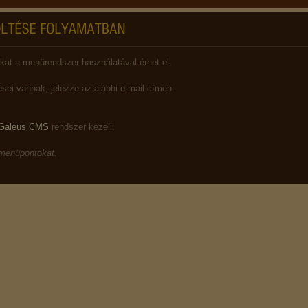
kat a menürendszer használatával érhet el.
ei vannak, jelezze az alábbi e-mail címen.
Galeus CMS
rendszer kezeli.
 menüpontokat.