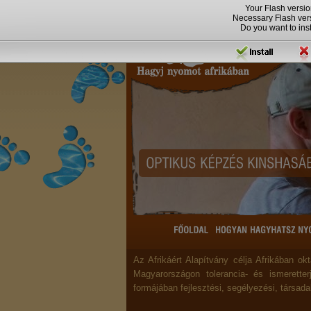
Your Flash versio
Necessary Flash ver
Do you want to insta
Az Afrikáért Alapítvány célja Afrikában ok
Magyarországon tolerancia- és ismeretter
formájában fejlesztési, segélyezési, társa