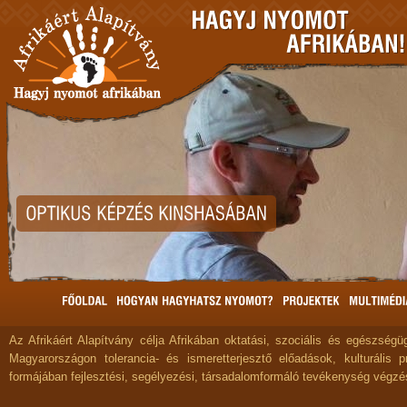
Az Afrikáért Alapítvány célja Afrikában oktatási, szociális és egészségüg
Magyarországon tolerancia- és ismeretterjesztő előadások, kulturális 
formájában fejlesztési, segélyezési, társadalomformáló tevékenység végzé