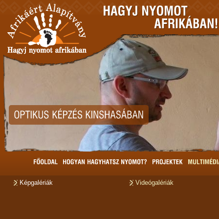
Képgalériák
Videógalériák