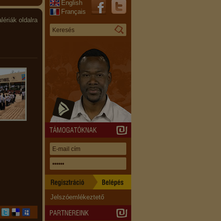
English
Français
lériák oldalra
Jelszóemlékeztető