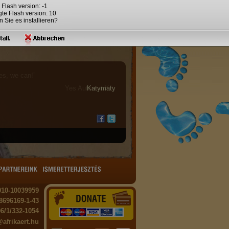
 Flash version: -1
gte Flash version: 10
 Sie es installieren?
es, we can!”
Yes Autorent Kft.
010-10039959
8696169-1-43
06/1/332-1054
@afrikaert.hu