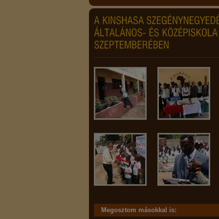
Megosztom másokkal is: