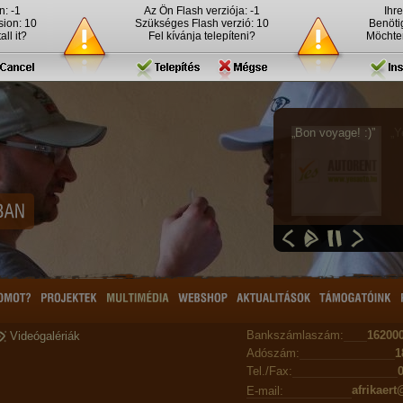
n: -1
Az Ön Flash verziója: -1
Ihre
sion: 10
Szükséges Flash verzió: 10
Benöti
ll it?
Fel kívánja telepíteni?
Möchten
„Y
Bankszámlaszám:
16200
Videógalériák
Adószám:
1
Tel./Fax:
afrikaert
E-mail: