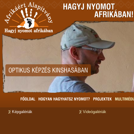
Képgalériák
Videógalériák