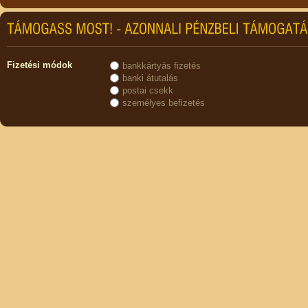
Fizetési módok
bankkártyás fizetés
banki átutalás
postai csekk
személyes befizetés