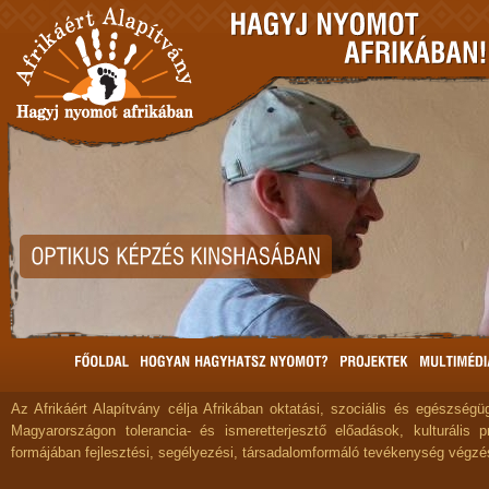
Az Afrikáért Alapítvány célja Afrikában oktatási, szociális és egészségüg
Magyarországon tolerancia- és ismeretterjesztő előadások, kulturális 
formájában fejlesztési, segélyezési, társadalomformáló tevékenység végzé