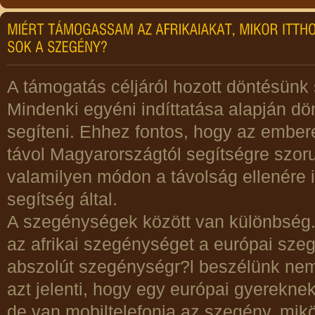
A támogatás céljáról hozott döntésünk
Mindenki egyéni indíttatása alapján dön
segíteni. Ehhez fontos, hogy az embere
távol Magyarországtól segítségre szoru
valamilyen módon a távolság ellenére i
segítség által.
A szegénységek között van különbség.
az afrikai szegénységet a európai sze
abszolút szegénységr?l beszélünk nem 
azt jelenti, hogy egy európai gyerekne
de van mobiltelefonja az szegény, mik