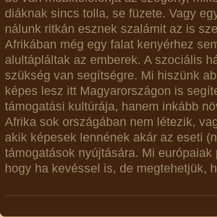
diáknak sincs tolla, se füzete. Vagy 
nálunk ritkán esznek szalámit az is s
Afrikában még egy falat kenyérhez sem
alultápláltak az emberek. A szociális há
szükség van segítségre. Mi hiszünk abb
képes lesz itt Magyarországon is segít
támogatási kultúrája, hanem inkább nö
Afrika sok országában nem létezik, vag
akik képesek lennének akár az eseti (
támogatások nyújtására. Mi európaiak 
hogy ha kevéssel is, de megtehetjük, 