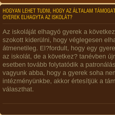
Az iskoláját elhagyó gyerek a követk
szokott kiderülni, hogy véglegesen elh
átmenetileg. El?fordult, hogy egy gyere
az iskolát, de a következ? tanévben új
esetben tovább folytatódik a patronál
vagyunk abba, hogy a gyerek soha nem
intézményünkbe, akkor értesítjük a tám
választhat.