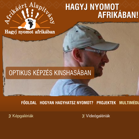
Képgalériák
Videógalériák