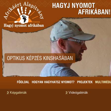
Képgalériák
Videógalériák