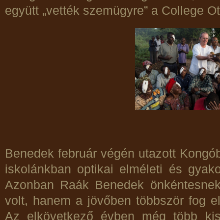
együtt „vették szemügyre” a College Oth
Benedek február végén utazott Kongó
iskolánkban optikai elméleti és gyako
Azonban Raák Benedek önkéntesnek
volt, hanem a jövőben többször fog el
Az elkövetkező évben még több kis