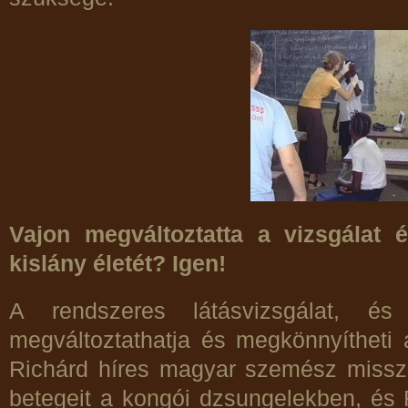
Vajon megváltoztatta a vizsgálat
kislány életét? Igen!
A rendszeres látásvizsgálat, é
megváltoztathatja és megkönnyítheti 
Richárd híres magyar szemész misszi
betegeit a kongói dzsungelekben, és