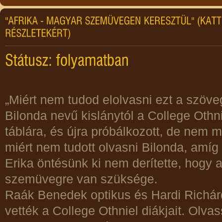
„Miért nem tudod elolvasni ezt a szöve
Bilonda nevű kislánytól a College Othn
táblára, és újra próbálkozott, de nem 
miért nem tudott olvasni Bilonda, amíg 
Erika öntésünk ki nem derítette, hogy 
szemüvegre van szüksége.
Raák Benedek optikus és Hardi Richá
vették a College Othniel diákjait. Olv