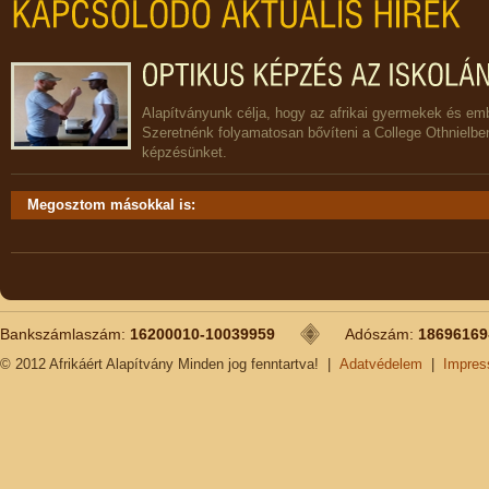
Alapítványunk célja, hogy az afrikai gyermekek és e
Szeretnénk folyamatosan bővíteni a College Othnielben
képzésünket.
Megosztom másokkal is:
Bankszámlaszám:
16200010-10039959
Adószám:
18696169
© 2012 Afrikáért Alapítvány Minden jog fenntartva!
|
Adatvédelem
|
Impre