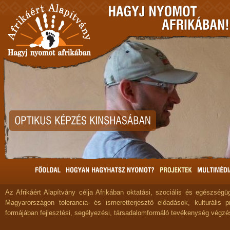
Az Afrikáért Alapítvány célja Afrikában oktatási, szociális és egészségüg
Magyarországon tolerancia- és ismeretterjesztő előadások, kulturális 
formájában fejlesztési, segélyezési, társadalomformáló tevékenység végzé