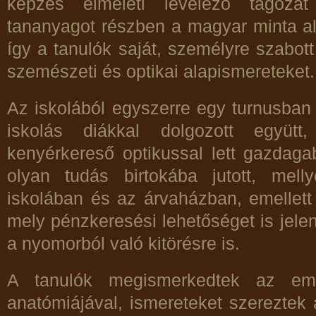
képzés elméleti levelező tagoz
tananyagot részben a magyar minta alap
így a tanulók saját, személyre szabott
szemészeti és optikai alapismereteket.
Az iskolából egyszerre egy turnusban
iskolás diákkal dolgozott együtt
kenyérkereső optikussal lett gazdag
olyan tudás birtokába jutott, mell
iskolában és az árvaházban, emellett 
mely pénzkeresési lehetőséget is jele
a nyomorból való kitörésre is.
A tanulók megismerkedtek az emb
anatómiájával, ismereteket szereztek 