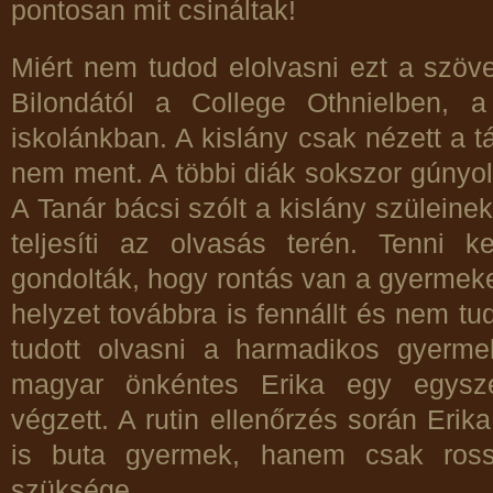
pontosan mit csináltak!
Miért nem tudod elolvasni ezt a szöve
Bilondától a College Othnielben, 
iskolánkban. A kislány csak nézett a tá
nem ment. A többi diák sokszor gúnyoló
A Tanár bácsi szólt a kislány szüleine
teljesíti az olvasás terén. Tenni k
gondolták, hogy rontás van a gyermeken
helyzet továbbra is fennállt és nem t
tudott olvasni a harmadikos gyerm
magyar önkéntes Erika egy egysze
végzett. A rutin ellenőrzés során Erik
is buta gyermek, hanem csak ross
szüksége.