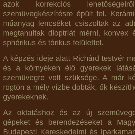
azok korrekciós lehetőségei
szemüvegkészítésre épült fel. Kerám
műanyag lencséket csiszoltak az ado
megtanultak dioptriát mérni, konvex
sphérikus és tórikus felülettel.
A képzés ideje alatt Richárd testvér m
és a környéken élő gyerekek látását
szemüvegre volt szüksége. A már kép
rögtön a mély vízbe dobták, ők készíthe
gyerekeknek.
Az oktatáshoz és az új szemüvege
gépeket és berendezéseket a Magya
Budapesti Kereskedelmi és Iparkamara 