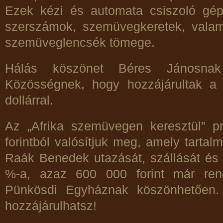
Ezek kézi és automata csiszoló gép
szerszámok, szemüvegkeretek, valam
szemüveglencsék tömege.
Hálás köszönet Béres Jánosn
Közösségnek, hogy hozzájárultak a 
dollárral.
Az „Afrika szemüvegen keresztül” p
forintból valósítjuk meg, amely tarta
Raák Benedek utazását, szállását és 
%-a, azaz 600 000 forint már ren
Pünkösdi Egyháznak köszönhetően.
hozzájárulhatsz!