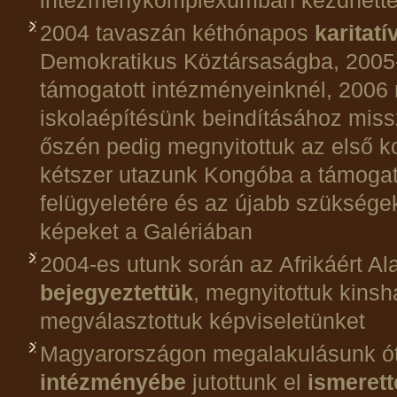
intézménykomplexumban kezdhette
2004 tavaszán kéthónapos
karitatí
Demokratikus Köztársaságba, 2005-
támogatott intézményeinknél, 2006
iskolaépítésünk beindításához miss
őszén pedig megnyitottuk az első k
kétszer utazunk Kongóba a támoga
felügyeletére és az újabb szüksége
képeket a Galériában
2004-es utunk során az Afrikáért Al
bejegyeztettük
, megnyitottuk kinsh
megválasztottuk képviseletünket
Magyarországon megalakulásunk ó
intézményébe
jutottunk el
ismerett