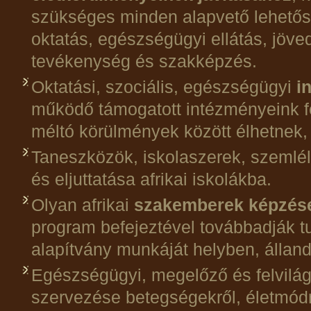
szükséges minden alapvető lehetősé
oktatás, egészségügyi ellátás, jöv
tevékenység és szakképzés.
Oktatási, szociális, egészségügyi
i
működő támogatott intézményeink f
méltó körülmények között élhetnek,
Taneszközök, iskolaszerek, szemlé
és eljuttatása afrikai iskolákba.
Olyan afrikai
szakemberek képzés
program befejeztével továbbadják tu
alapítvány munkáját helyben, állandó
Egészségügyi, megelőző és felvilág
szervezése betegségekről, életmódr