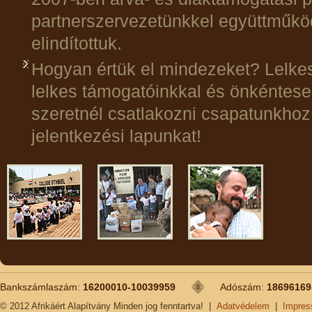
partnerszervezetünkkel együttműkö
elindítottuk.
Hogyan értük el mindezeket? Lelkes 
lelkes támogatóinkkal és önkéntes
szeretnél csatlakozni csapatunkhoz,
jelentkezési lapunkat!
Bankszámlaszám:
16200010-10039959
Adószám:
18696169
© 2012 Afrikáért Alapítvány Minden jog fenntartva!
|
Adatvédelem
|
Impre