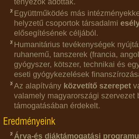
tényezők adottak.
Együttműködés más intézményekkel
helyzetű csoportok társadalmi
esél
elősegítésének céljából.
Humanitárius tevékenységek nyújtá
ruhanemű, tanszerek (francia, ango
gyógyszer, kötszer, technikai és eg
eseti gyógykezelések finanszírozá
Az alapítvány
közvetítő szerepet
vá
valamely magyarországi szervezet b
támogatásában érdekelt.
Árva-és diáktámogatási program