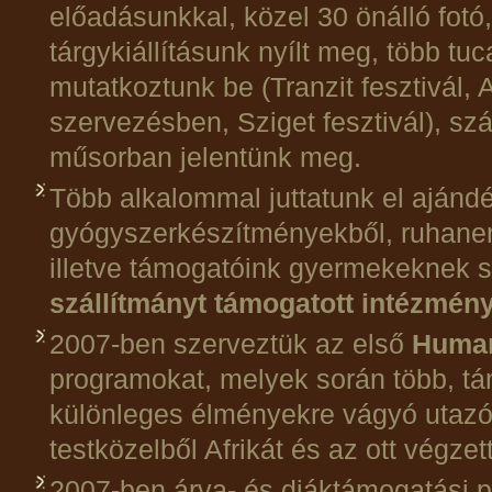
előadásunkkal, közel 30 önálló fotó
tárgykiállításunk nyílt meg, több tu
mutatkoztunk be (Tranzit fesztivál, A
szervezésben, Sziget fesztivál), sz
műsorban jelentünk meg.
Több alkalommal juttatunk el aján
gyógyszerkészítményekből, ruhanem
illetve támogatóink gyermekeknek s
szállítmányt támogatott intézmén
2007-ben szerveztük az első
Human
programokat, melyek során több, tá
különleges élményekre vágyó utaz
testközelből Afrikát és az ott végze
2007-ben árva- és diáktámogatási 