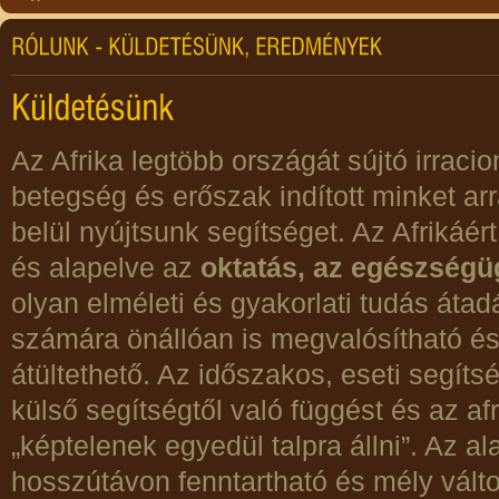
Az Afrika legtöbb országát sújtó irrac
betegség és erőszak indított minket ar
belül nyújtsunk segítséget. Az Afrikáér
és alapelve az
oktatás, az egészségüg
olyan elméleti és gyakorlati tudás áta
számára önállóan is megvalósítható é
átültethető. Az időszakos, eseti segít
külső segítségtől való függést és az afr
„képtelenek egyedül talpra állni”. Az 
hosszútávon fenntartható és mély vált