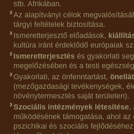
stb. Afrikában.
Az alapítványi célok megvalósítás
tárgyi feltételek biztosítása.
Ismeretterjesztő előadások,
kiállít
kultúra iránt érdeklődő európaiak s
Ismeretterjesztés
és gyakorlati se
megelőzésében és a testi egészsé
Gyakorlati, az önfenntartást,
önellá
(mezőgazdasági tevékenységek, élel
növénytermesztés saját területen).
Szociális intézmények létesítése
,
működésének támogatása, ahol az e
pszichikai és szociális fejlődéséhe