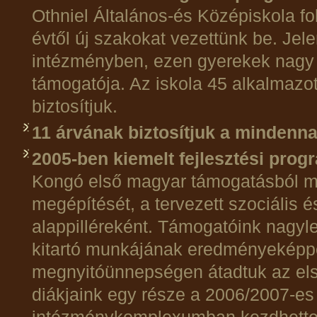
Othniel Általános-és Középiskola f
évtől új szakokat vezettünk be. Jele
intézményben, ezen gyerekek nagy
támogatója. Az iskola 45 alkalmazot
biztosítjuk.
11 árvának biztosítjuk a mindenna
2005-ben kiemelt fejlesztési pro
Kongó első magyar támogatásból me
megépítését, a tervezett szociális 
alappilléreként. Támogatóink nagyl
kitartó munkájának eredményeképp
megnyitóünnepségen átadtuk az első
diákjaink egy része a 2006/2007-es